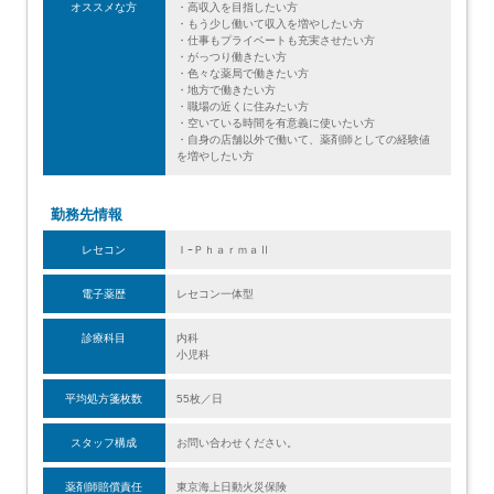
オススメな方
・高収入を目指したい方
・もう少し働いて収入を増やしたい方
・仕事もプライベートも充実させたい方
・がっつり働きたい方
・色々な薬局で働きたい方
・地方で働きたい方
・職場の近くに住みたい方
・空いている時間を有意義に使いたい方
・自身の店舗以外で働いて、薬剤師としての経験値
を増やしたい方
勤務先情報
レセコン
ＩｰＰｈａｒｍａⅡ
電子薬歴
レセコン一体型
診療科目
内科
小児科
平均処方箋枚数
55枚／日
スタッフ構成
お問い合わせください。
薬剤師賠償責任
東京海上日動火災保険