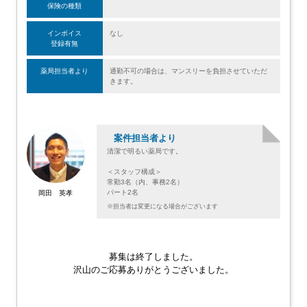
保険の種類
インボイス
なし
登録有無
薬局担当者より
通勤不可の場合は、マンスリーを負担させていただ
きます。
案件担当者より
清潔で明るい薬局です。
＜スタッフ構成＞
常勤3名（内、事務2名）
パート2名
岡田 英孝
※担当者は変更になる場合がございます
募集は終了しました。
沢山のご応募ありがとうございました。