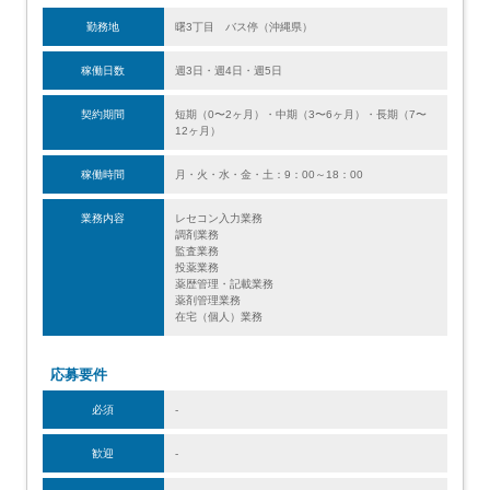
勤務地
曙3丁目 バス停（沖縄県）
稼働日数
週3日・週4日・週5日
契約期間
短期（0〜2ヶ月）・中期（3〜6ヶ月）・長期（7〜
12ヶ月）
稼働時間
月・火・水・金・土：9：00～18：00
業務内容
レセコン入力業務
調剤業務
監査業務
投薬業務
薬歴管理・記載業務
薬剤管理業務
在宅（個人）業務
応募要件
必須
-
歓迎
-