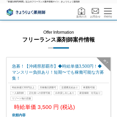
『単価3,000円/時間』以上のフリーランス案件情報サイト - きょうりょく薬剤師
menu
薬局の方
お問合せ
Offer Information
フリーランス薬剤師案件情報
終了
急募！【沖縄県那覇市】◆時給単価3,500円！◆
マンスリー負担あり！短期〜でも稼働可能な方募
集！
時給単価3,500円以上
月稼働日調整可
交通費支給あり
車通勤可能
一人薬剤師
正社員への切替可能
白衣貸し出しあり
家賃補助・社宅あり
リゾート地の店舗
時給単価 3,500 円 (税込)
依頼内容