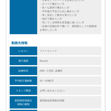
・仕事もプライベートも充実させたい方
・がっつり働きたい方
・色々な薬局で働きたい方
・半年後の予定のために働きたい方
・長く安定して案件を受けたい方
・地方で働きたい方
・空いている時間を有意義に使いたい方
・自身の店舗以外で働いて、薬剤師としての経験値
を増やしたい方
勤務先情報
レセコン
ファーマシード
電子薬歴
Musubi
診療科目
内科, 小児科, 皮膚科
平均処方箋枚数
40～50枚/日
スタッフ構成
お問い合わせください。
薬剤師賠償責任
薬剤師会賠償責任保険
保険の種類