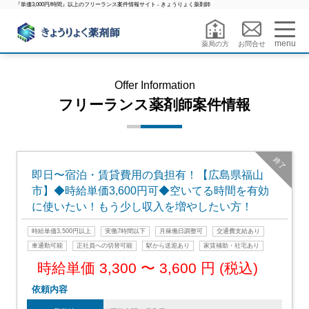
『単価3,000円/時間』以上のフリーランス案件情報サイト - きょうりょく薬剤師
menu
薬局の方
お問合せ
Offer Information
フリーランス薬剤師案件情報
終了
即日〜宿泊・賃貸費用の負担有！【広島県福山
市】◆時給単価3,600円可◆空いてる時間を有効
に使いたい！もう少し収入を増やしたい方！
時給単価3,500円以上
実働7時間以下
月稼働日調整可
交通費支給あり
車通勤可能
正社員への切替可能
駅から送迎あり
家賃補助・社宅あり
時給単価 3,300 〜 3,600 円 (税込)
依頼内容