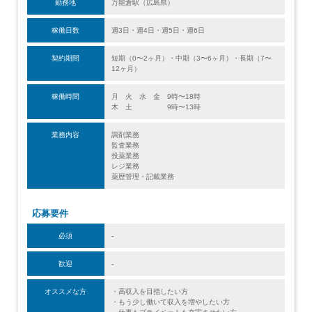
勤務地
万能倉駅（広島県）
稼働日数
週3日・週4日・週5日・週6日
契約期間
短期（0〜2ヶ月）・中期（3〜6ヶ月）・長期（7〜
12ヶ月）
稼働時間
月 火 水 金 9時〜18時
木 土 9時〜13時
業務内容
調剤業務
監査業務
投薬業務
レジ業務
薬歴管理・記載業務
応募要件
必須
-
歓迎
-
オススメな方
・高収入を目指したい方
・もう少し働いて収入を増やしたい方