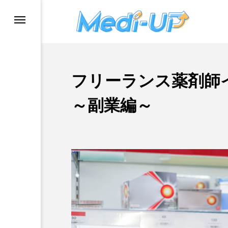
フリーランス薬剤師
～副業編～
ングスクール
ー