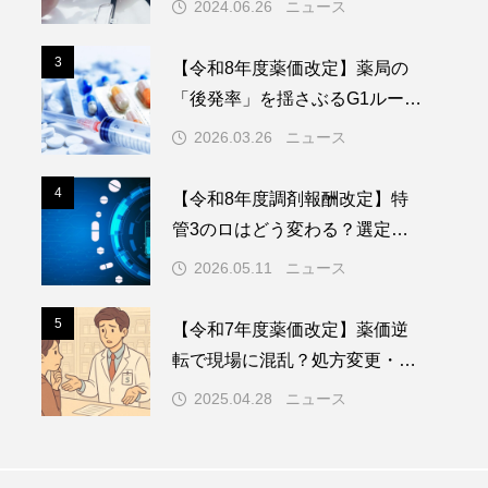
2024.06.26
ニュース
3
3
【令和8年度薬価改定】薬局の
「後発率」を揺さぶるG1ルール
短縮と後発除外品目拡大
2026.03.26
ニュース
4
4
【令和8年度調剤報酬改定】特
管3のロはどう変わる？選定療
養、バイオ後続品（BS）普及へ
2026.05.11
ニュース
の影響とは
5
5
【令和7年度薬価改定】薬価逆
転で現場に混乱？処方変更・患
者対応のリアルと今後の対策
2025.04.28
ニュース