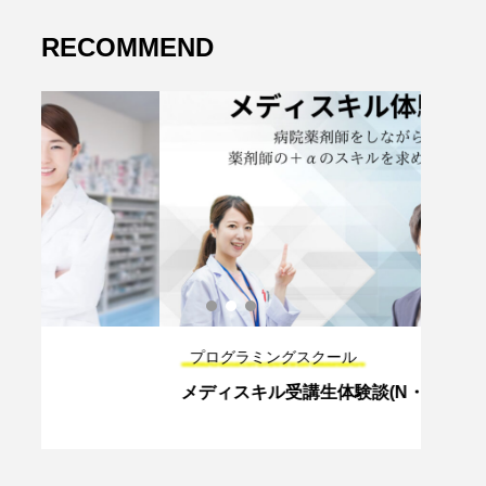
RECOMMEND
プログラミングスクール
プロ
メディスキル受講生体験談(N・Aさん)
【薬
スキ