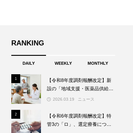
RANKING
DAILY
WEEKLY
MONTHLY
1
1
【令和8年度調剤報酬改定】新
設の「地域支援・医薬品供給対
応体制加算」を徹底解説ー供給
2026.03.19
ニュース
拠点としての薬局の役割と実績
要件
2
2
【令和6年度調剤報酬改定】特
管3の「ロ」、選定療養につい
ても算定可能