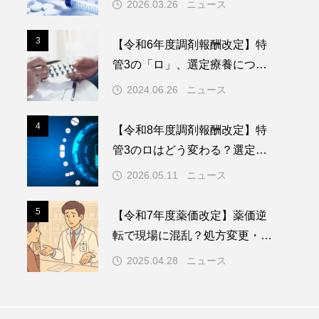
2026.03.26
ニュース
3
3
【令和6年度調剤報酬改定】特
管3の「ロ」、選定療養につい
ても算定可能
2024.06.26
ニュース
4
4
【令和8年度調剤報酬改定】特
管3のロはどう変わる？選定療
養、バイオ後続品（BS）普及へ
2026.05.11
ニュース
の影響とは
5
5
【令和7年度薬価改定】薬価逆
転で現場に混乱？処方変更・患
者対応のリアルと今後の対策
2025.04.28
ニュース