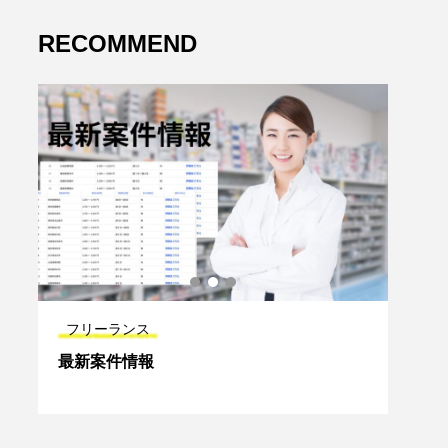
RECOMMEND
フリーランス
プロ
ィ
最新案件情報
【薬
スキ