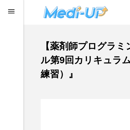
【薬剤師プログラミ
ル第9回カリキュラ
練習）』
ングスクール
ー