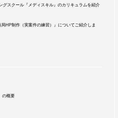
ラミングスクール『メディスキル』のカリキュラムを紹介
薬局HP制作（実案件の練習）』についてご紹介しま
プログラミングスクール
クール】メディ
【薬剤師プログラミングスクール】メデ
』の概要
『模写②』
スキル第9回カリキュラム『薬局HP制作
（実案件の練習）』