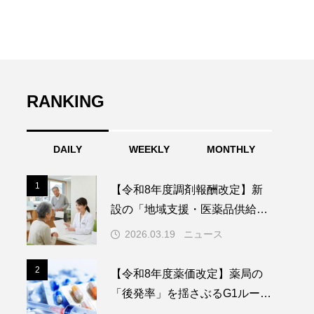
RANKING
DAILY
WEEKLY
MONTHLY
1
1
【令和8年度調剤報酬改定】新
設の「地域支援・医薬品供給対
応体制加算」を徹底解説ー供給
2026.03.19
ニュース
拠点としての薬局の役割と実績
要件
2
2
【令和8年度薬価改定】薬局の
「後発率」を揺さぶるG1ルール
短縮と後発除外品目拡大