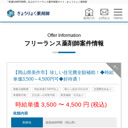
『単価3,000円/時間』以上のフリーランス案件情報サイト - きょうりょく薬剤師
menu
薬局の方
お問合せ
Offer Information
フリーランス薬剤師案件情報
終了
【岡山県美作市】珍しい住宅費全額補助！◆時給
単価3,500～4,500円可◆好待遇！
複数店舗勤務
時給単価3,500円以上
駅から徒歩10分以内
交通費支給あり
車通勤可能
正社員への切替可能
家賃補助・社宅あり
時給単価 3,500 〜 4,500 円 (税込)
依頼内容
勤務地
姫新線林野駅（岡山県）