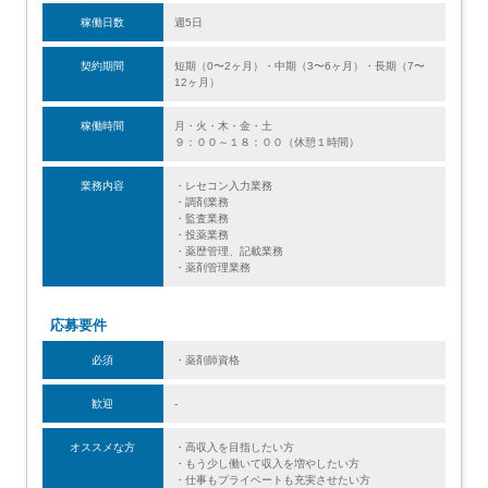
稼働日数
週5日
契約期間
短期（0〜2ヶ月）・中期（3〜6ヶ月）・長期（7〜
12ヶ月）
稼働時間
月・火・木・金・土
９：００～１８：００（休憩１時間）
業務内容
・レセコン入力業務
・調剤業務
・監査業務
・投薬業務
・薬歴管理、記載業務
・薬剤管理業務
応募要件
必須
・薬剤師資格
歓迎
-
オススメな方
・高収入を目指したい方
・もう少し働いて収入を増やしたい方
・仕事もプライベートも充実させたい方