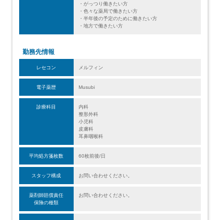
・がっつり働きたい方
・色々な薬局で働きたい方
・半年後の予定のために働きたい方
・地方で働きたい方
勤務先情報
レセコン
メルフィン
電子薬歴
Musubi
診療科目
内科
整形外科
小児科
皮膚科
耳鼻咽喉科
平均処方箋枚数
60枚前後/日
スタッフ構成
お問い合わせください。
薬剤師賠償責任
お問い合わせください。
保険の種類