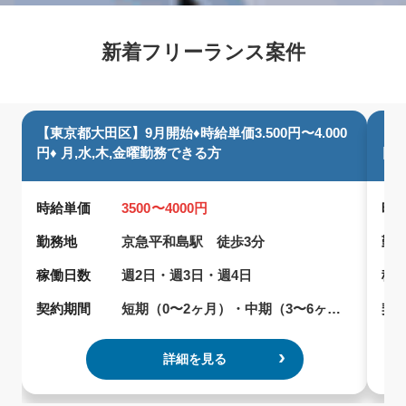
新着フリーランス案件
【東京都大田区】9月開始♦︎時給単価3.500円〜4.000
【埼
円♦︎ 月,水,木,金曜勤務できる方
日
時給単価
3500〜4000円
時
勤務地
京急平和島駅 徒歩3分
勤
稼働日数
週2日・週3日・週4日
稼
契約期間
短期（0〜2ヶ月）・中期（3〜6ヶ月）
契
詳細を見る