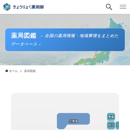
薬局図鑑
– 全国の薬局情報・地域事情をまとめた
データベース –
ホーム
薬局図鑑
青森
北海道
秋田
岩手