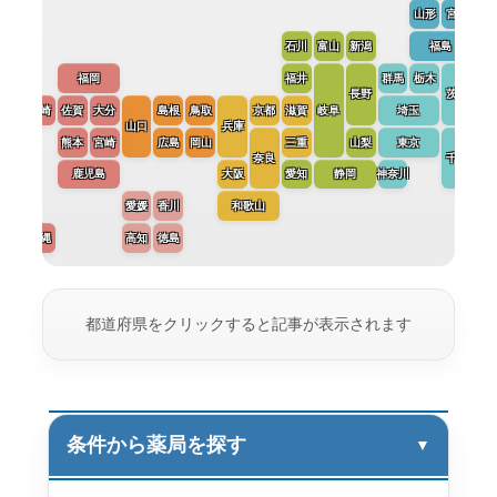
山形
宮城
石川
富山
新潟
福島
福岡
福井
群馬
栃木
長野
茨城
長崎
佐賀
大分
島根
鳥取
京都
滋賀
岐阜
埼玉
山口
兵庫
熊本
宮崎
広島
岡山
三重
山梨
東京
奈良
千葉
鹿児島
大阪
愛知
静岡
神奈川
愛媛
香川
和歌山
沖縄
高知
徳島
都道府県をクリックすると記事が表示されます
条件から薬局を探す
▼