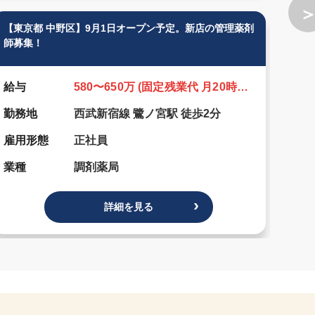
【東京都 中野区】9月1日オープン予定。新店の管理薬剤
【東京
師募集！
トさん
給与
580〜650万 (固定残業代 月20時間分含む)
給与
勤務地
西武新宿線 鷺ノ宮駅 徒歩2分
勤務
雇用形態
正社員
雇用
業種
調剤薬局
業種
詳細を見る