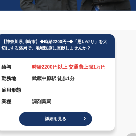
【神奈川県川崎市】◆時給2200円~◆「思いやり」を大
【東京
切にする薬局で、地域医療に貢献しませんか？
師募集
給与
時給2200円以上 交通費上限1万円
給与
勤務地
武蔵中原駅 徒歩1分
勤務
雇用形態
雇用
業種
調剤薬局
業種
詳細を見る