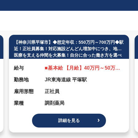
【神奈川県平塚市】◆想定年収：550万円～700万円◆駅
近！正社員募集！対応施設どんどん増加中につき、地域
医療を支える仲間を大募集！自分に合った働き方を選べ
ます。
給与
■基本給 【月給】40万円～50万円 【年収】480万円～ 600万円（賞与を含みません） 【残業】あり（月平均20～45時間） （※）基本給は、経験・スキルを考慮して決定します。 ■残業 ・弊社は対応施設がどんどん増えており、仕事がたくさんありますので、 たくさん働きたい方であれば、以下のように上限時間まで働いて頂く形でも大歓迎です。 逆に、20時間程度で抑えたい人でもシフト調整しますので、そのような働き方の方も大歓迎です。 ・月20時間：月6万円～7.8万円、年72万円～93.6万円 ・月30時間：月9.3万円～11.7万円、年111.6万円～140万円 ・月45時間：月14万円～17万円、年168万円～204万円 ■決算賞与の実績 ・2025年決算賞与1.0月 ・2026年決算賞与0.8ヶ月 （※）業績が良い時のみ、決算賞与が出ることがあります。
勤務地
JR東海道線 平塚駅
雇用形態
正社員
業種
調剤薬局
詳細を見る