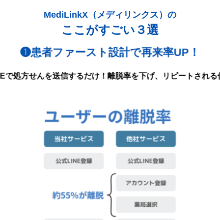
ここがすごい
３
選
❶患者ファースト設計で再来率UP！
NEで処方せん
を送信するだけ！
離脱率を下げ、リピートされる仕