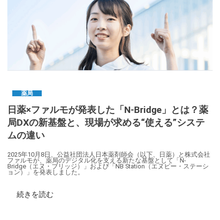
薬局
日薬×ファルモが発表した「N-Bridge」とは？薬
局DXの新基盤と、現場が求める“使える”システ
ムの違い
2025年10月8日、公益社団法人日本薬剤師会（以下、日薬）と株式会社
ファルモが、薬局のデジタル化を支える新たな基盤として「N-
Bridge（エヌ・ブリッジ）」および「NB Station（エヌビー・ステーシ
ョン）」を発表しました。
続きを読む