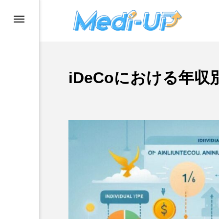
iDeCoにおける年
ングスクール
ー