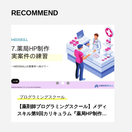
RECOMMEND
プログラミングスクール
プロ
【薬剤師プログラミングスクール】メディ
【薬
スキル第9回カリキュラム『薬局HP制作
スキ
（実案件の練習）』