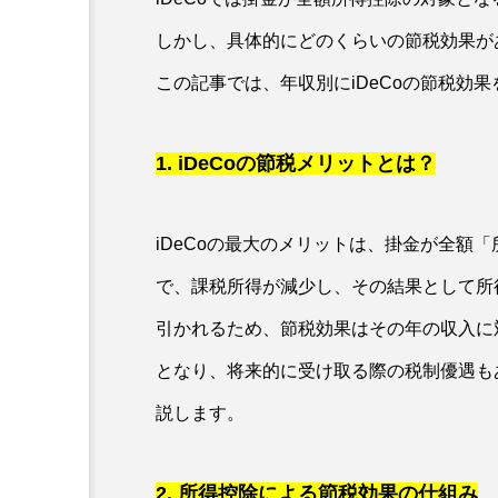
しかし、具体的にどのくらいの節税効果が
この記事では、年収別にiDeCoの節税効
1. iDeCoの節税メリットとは？
iDeCoの最大のメリットは、掛金が全額
で、課税所得が減少し、その結果として所
引かれるため、節税効果はその年の収入に
プログラミングスクール
となり、将来的に受け取る際の税制優遇も
【薬剤師プログラミングス
説します。
スキル第8回カリキュラム
2. 所得控除による節税効果の仕組み