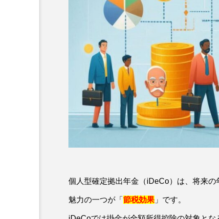
個人型確定拠出年金（iDeCo）は、将来
魅力の一つが「
節税効果
」です。
iDeCoでは掛金が全額所得控除の対象と