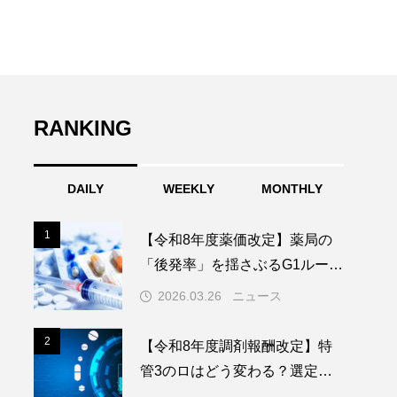
RANKING
DAILY
WEEKLY
MONTHLY
1
1
【令和8年度薬価改定】薬局の
「後発率」を揺さぶるG1ルール
短縮と後発除外品目拡大
2026.03.26
ニュース
2
2
【令和8年度調剤報酬改定】特
管3のロはどう変わる？選定療
養、バイオ後続品（BS）普及へ