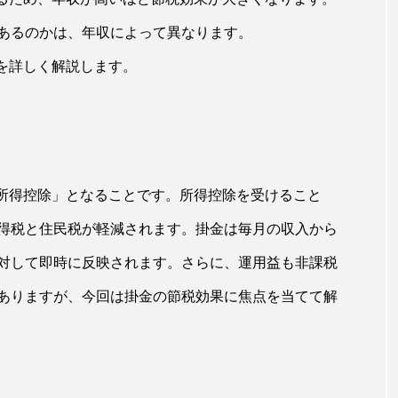
あるのかは、年収によって異なります。
果を詳しく解説します。
「所得控除」となることです。所得控除を受けること
得税と住民税が軽減されます。掛金は毎月の収入から
対して即時に反映されます。さらに、運用益も非課税
プログラミングスクール
ありますが、今回は掛金の節税効果に焦点を当てて解
クール】メディ
メディスキル受講生体験談(N・Aさん)
『模写②』