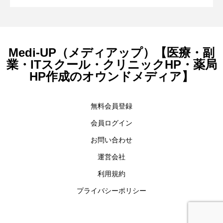
クをもとに、 薬剤師療界の役に立つ情報を発信中。
関に求められる「情報発信力」とは
再編と新設された加算の活用法
Medi-UP（メディアップ）【医療・副
業・ITスクール・クリニックHP・薬局
HP作成のオウンドメディア】
無料会員登録
会員ログイン
お問い合わせ
運営会社
利用規約
プライバシーポリシー