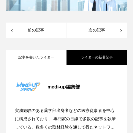
前の記事
次の記事
記事を書いたライター
ライターの新着記事
医療DXは院内だけでは完結しない―いま
2026.07.28
medi-up編集部
【令和8年度調剤報酬改定】対人業務への
2026.06.15
求められる「業界横断」の取り組みとは
実務経験のある薬学部出身者などの医療従事者を中心
医療DXだけでは患者は動かない―医療機
2026.05.23
本格シフトを読み解くー「調剤管理料」
に構成されており、 専門家の目線で多数の記事を執筆
している。数多くの取材経験を通して得たネットワー