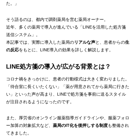
た。」
そう語るのは、都内で調剤薬局を営む薬局オーナー。
近年、多くの薬局で導入が進んでいる「LINEを活用した処方箋
送信システム」。
本記事では、実際に導入した薬局の
リアルな声
と、患者からの
生
の反応
をもとに、LINE導入の効果を詳しく解説します。
LINE処方箋の導入が広がる背景とは？
コロナ禍をきっかけに、患者の行動様式は大きく変わりました。
「待合室に長くいたくない」「薬が用意されてから薬局に行きた
い」といった声が高まり、LINEで処方箋を事前に送るスタイル
が注目されるようになったのです。
また、厚労省のオンライン服薬指導ガイドラインや、服薬フォロ
ー加算の対象拡大など、
薬局のIT化を後押しする制度
も整備され
てきました。