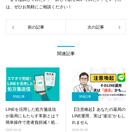
は、ぜひお気軽にご相談ください！
前の記事
次の記事
関連記事
関連記事
関連記事
LINEを活用した処方箋送信
【注意喚起】あなたの薬局の
が薬局にもたらす革新とは？
LINE運用、実は“違法”かもし
簡単操作で患者負担減！処方
れません
箋枚数アップ
2025.04.02
2025.05.29