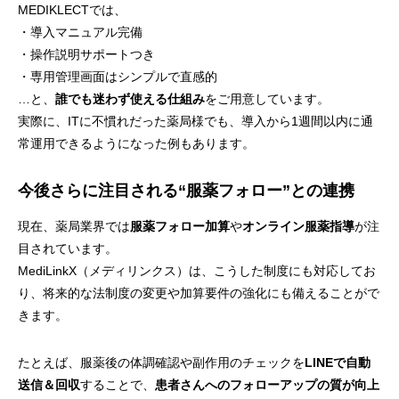
MEDIKLECTでは、
・導入マニュアル完備
・操作説明サポートつき
・専用管理画面はシンプルで直感的
…と、
誰でも迷わず使える仕組み
をご用意しています。
実際に、ITに不慣れだった薬局様でも、導入から1週間以内に通
常運用できるようになった例もあります。
今後さらに注目される“服薬フォロー”との連携
現在、薬局業界では
服薬フォロー加算
や
オンライン服薬指導
が注
目されています。
MediLinkX（メディリンクス）は、こうした制度にも対応してお
り、将来的な法制度の変更や加算要件の強化にも備えることがで
きます。
たとえば、服薬後の体調確認や副作用のチェックを
LINEで自動
送信＆回収
することで、
患者さんへのフォローアップの質が向上