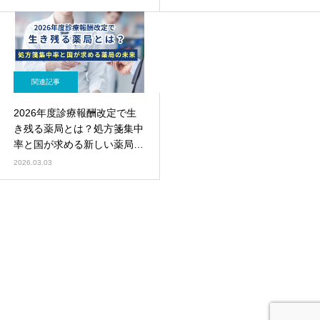
関連記事
2026年度診療報酬改定で生
き残る薬局とは？処方箋集中
率と国が求める新しい薬局像
を解説
2026.03.03