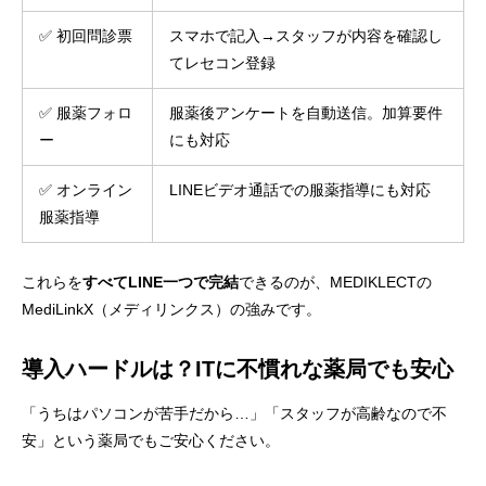
✅ 初回問診票
スマホで記入→スタッフが内容を確認し
てレセコン登録
✅ 服薬フォロ
服薬後アンケートを自動送信。加算要件
ー
にも対応
✅ オンライン
LINEビデオ通話での服薬指導にも対応
服薬指導
これらを
すべてLINE一つで完結
できるのが、MEDIKLECTの
MediLinkX（メディリンクス）の強みです。
導入ハードルは？ITに不慣れな薬局でも安心
「うちはパソコンが苦手だから…」「スタッフが高齢なので不
安」という薬局でもご安心ください。