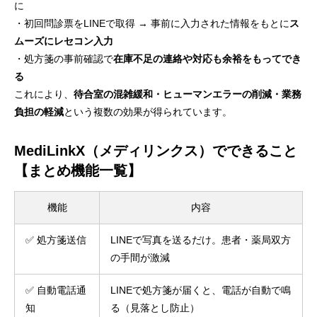
に
・初回問診票をLINEで取得 → 事前に入力された情報をもとに
ス
ムーズにレセコン入力
・処方箋の事前確認で
在庫不足の連絡や対応も余裕をもってでき
る
これにより、
待合室の混雑緩和・ヒューマンエラーの削減・業務
負担の軽減
という複数の効果が得られています。
MediLinkX（メディリンクス）でできること
【まとめ機能一覧】
機能
内容
✅ 処方箋送信
LINEで写真を送るだけ。患者・薬局双方
の手間が激減
✅ 自動電話通
LINEで処方箋が届くと、電話が自動で鳴
知
る（見落とし防止）