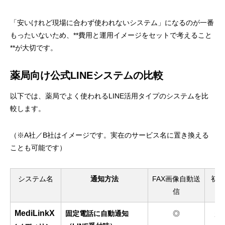
「安いけれど現場に合わず使われないシステム」になるのが一番
もったいないため、**費用と運用イメージをセットで考えること
**が大切です。
薬局向け公式LINEシステムの比較
以下では、薬局でよく使われるLINE活用タイプのシステムを比
較します。
（※A社／B社はイメージです。実在のサービス名に置き換える
ことも可能です）
システム名
通知方法
FAX画像自動送
初期
信
MediLinkX
固定電話に自動通知
◎
超