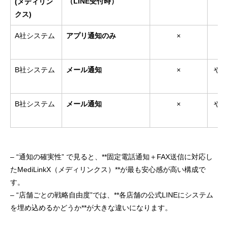
（LINE受付時）
(メディリン
クス)
A社システム
アプリ通知のみ
×
普
B社システム
メール通知
×
やや
B社システム
メール通知
×
やや
– “通知の確実性” で見ると、**固定電話通知＋FAX送信に対応し
たMediLinkX（メディリンクス）**が最も安心感が高い構成で
す。
– “店舗ごとの戦略自由度”では、**各店舗の公式LINEにシステム
を埋め込めるかどうか**が大きな違いになります。