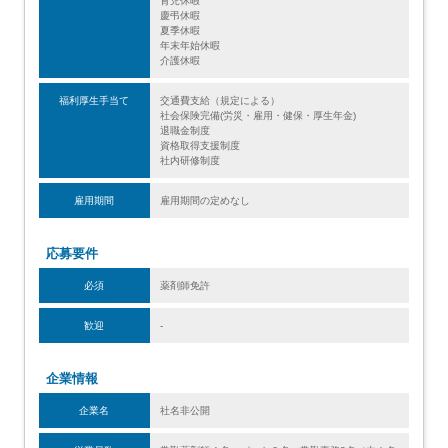
育児休暇
慶弔休暇
夏季休暇
年末年始休暇
介護休暇
福利厚生手当て
交通費支給（規定による）
社会保険完備(労災・雇用・健保・厚生年金)
退職金制度
資格取得支援制度
社内研修制度
雇用期間
雇用期間の定めなし
応募要件
必須
薬剤師免許
歓迎
-
企業情報
企業名
社名非公開