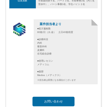
従業員数
常勤薬剤師４名、パート３名、常勤事務3名（内１名
育休中）、パート事務3名、学生バイト２名
案件担当者より
■処方箋枚数
80枚/日（火-金） 土日40枚程度
■診療科目
内科
整形外科
皮膚科
在宅総合診療
■使用レセコン
メディコム
■薬歴
Medixs（メディクス）
※担当者は変更になる場合がございます
お問い合わせ