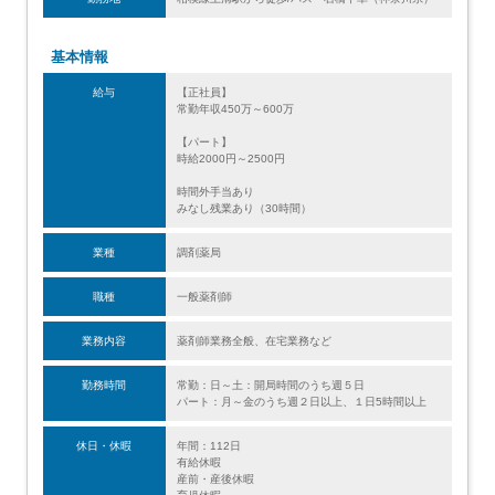
基本情報
給与
【正社員】
常勤年収450万～600万
【パート】
時給2000円～2500円
時間外手当あり
みなし残業あり（30時間）
業種
調剤薬局
職種
一般薬剤師
業務内容
薬剤師業務全般、在宅業務など
勤務時間
常勤：日～土：開局時間のうち週５日
パート：月～金のうち週２日以上、１日5時間以上
休日・休暇
年間：112日
有給休暇
産前・産後休暇