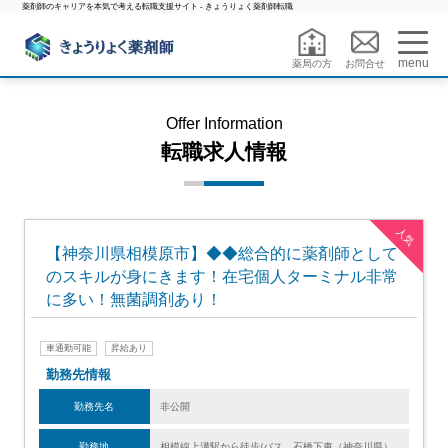
薬剤師のキャリアを本気で考える転職支援サイト - きょうりょく薬剤師転職
menu
薬局の方
お問合せ
Offer Information
転職求人情報
人気
【神奈川県相模原市】◆◆総合的に薬剤師として
のスキルが身にきます！在宅個人ターミナル非常
に多い！無菌調剤あり！
車通勤可能
昇給あり
勤務先情報
勤務先名
非公開
勤務地
相模線上溝駅から徒歩/バス 石橋下車（神奈川県）