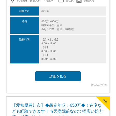
武池袋線 西所沢駅 （埼玉県）
正社員
調剤薬局
勤務先名
非公開
給与
400万〜650万
時間外手当：あり
みなし残業：あり（20時間）
勤務時間
【月〜水、金】
8:00〜19:00
【木】
8:30〜19:00
【土】
8:00〜14:00
詳細を見る
求人No.2329
急募
【愛知県豊川市】◆想定年収：650万◆！在宅な
ども経験できます！市民病院前なので幅広い処方