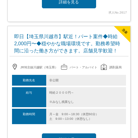
詳細を見る
求人No.2617
急募
即日【埼玉県川越市】駅近！パート案件◆時給
2,000円〜◆穏やかな職場環境です。勤務希望時
間に沿った働き方ができます。店舗見学歓迎！
JR埼京線川越駅（埼玉県）
パート・アルバイト
調剤薬局
勤務先名
非公開
給与
時給２０００円～
※みなし残業なし
勤務時間
月～金 9:00～18:30（休憩60分）
土 9:00～13:00（休憩なし）