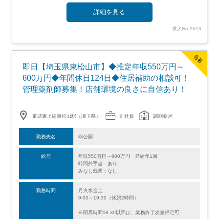
詳細を見る
求人No.2613
急募
即日【埼玉県東松山市】◆推定年収550万円～
600万円◆年間休日124日◆住居補助の相談可！
管理薬剤師募集！店舗環境の良さに自信あり！
東武東上線東松山駅（埼玉県）
正社員
調剤薬局
勤務先名
非公開
給与
年収550万円～600万円 昇給年1回
時間外手当：あり
みなし残業：なし
勤務時間
月火水金土
9:00～19:30（休憩2時間）
※閉局時間18:30以降は、業務終了次第帰宅可