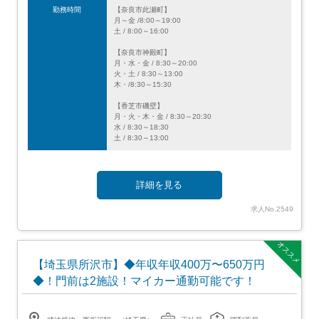
勤務時間
【奈良市此瀬町】
月～金 /8:00～19:00
土 / 8:00～16:00
【奈良市神殿町】
月・水・金 / 8:30～20:00
火・土 / 8:30～13:00
木・/8:30～15:30
【香芝市磯壁】
月・火・木・金 / 8:30～20:30
水 / 8:30～18:30
土 / 8:30～13:00
詳細を見る
求人No.2549
オススメ
【埼玉県所沢市】◆年収年収400万〜650万円
◆！門前は2施設！マイカー通勤可能です！