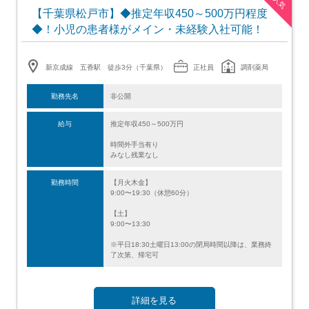
人気
【千葉県松戸市】◆推定年収450～500万円程度
◆！小児の患者様がメイン・未経験入社可能！
新京成線 五香駅 徒歩3分（千葉県）
正社員
調剤薬局
勤務先名
非公開
給与
推定年収450～500万円
時間外手当有り
みなし残業なし
勤務時間
【月火木金】
9:00〜19:30（休憩60分）
【土】
9:00〜13:30
※平日18:30土曜日13:00の閉局時間以降は、業務終
了次第、帰宅可
詳細を見る