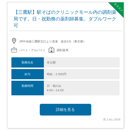
オススメ
【三鷹駅】駅そばのクリニックモール内の調剤薬
局です。日・祝勤務の薬剤師募集。ダブルワーク
可
JR中央線三鷹駅北口より直進 徒歩2分（東京都）
パート・アルバイト
調剤薬局
勤務先名
非公開
給与
時給：2,500円
勤務時間
日・祝のみ
9:00～14:00
詳細を見る
求人No.2808