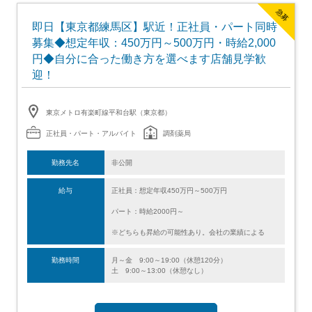
急募
即日【東京都練馬区】駅近！正社員・パート同時
募集◆想定年収：450万円～500万円・時給2,000
円◆自分に合った働き方を選べます店舗見学歓
迎！
東京メトロ有楽町線平和台駅（東京都）
正社員・パート・アルバイト
調剤薬局
勤務先名
非公開
給与
正社員：想定年収450万円～500万円
パート：時給2000円～
※どちらも昇給の可能性あり。会社の業績による
勤務時間
月～金 9:00～19:00（休憩120分）
土 9:00～13:00（休憩なし）