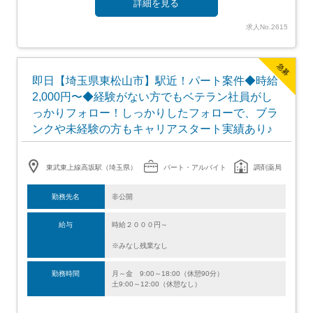
詳細を見る
求人No.2615
急募
即日【埼玉県東松山市】駅近！パート案件◆時給
2,000円〜◆経験がない方でもベテラン社員がし
っかりフォロー！しっかりしたフォローで、ブラ
ンクや未経験の方もキャリアスタート実績あり♪
東武東上線高坂駅（埼玉県）
パート・アルバイト
調剤薬局
勤務先名
非公開
給与
時給２０００円～
※みなし残業なし
勤務時間
月～金 9:00～18:00（休憩90分）
土9:00～12:00（休憩なし）