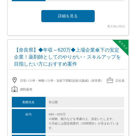
詳細を見る
求人No.2611
オススメ
【奈良県】◆年収～620万◆上場企業傘下の安定
企業！薬剤師としてのやりがい・スキルアップを
目指したい方におすすめ案件
日笠バス停・神殿バス停・近鉄下田駅(近鉄大阪線)（奈良県）
正社員
調剤薬局
勤務先名
非公開
給与
480～620万
※経験、能力などを考慮の上、決定いたします。
※月給には固定残業代（30時間分）が含まれていま
す。