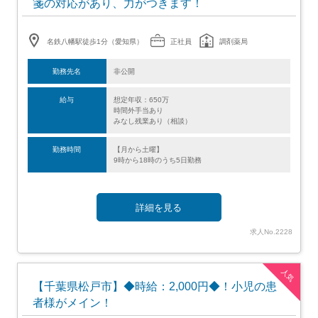
箋の対応があり、力がつきます！
名鉄八幡駅徒歩1分（愛知県）
正社員
調剤薬局
勤務先名
非公開
給与
想定年収：650万
時間外手当あり
みなし残業あり（相談）
勤務時間
【月から土曜】
9時から18時のうち5日勤務
詳細を見る
求人No.2228
人気
【千葉県松戸市】◆時給：2,000円◆！小児の患
者様がメイン！