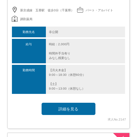
新京成線 五香駅 徒歩3分（千葉県）
パート・アルバイト
調剤薬局
勤務先名
非公開
給与
時給：2,000円
時間外手当有り
みなし残業なし
勤務時間
【月火木金】
9:00～18:30（休憩60分）
【土】
9:00～13:00（休憩なし）
詳細を見る
求人No.2147