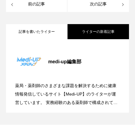
前の記事
次の記事
記事を書いたライター
ライターの新着記事
健康たより４月号
medi-up編集部
季節の変わり目のだるさはなぜ？原因と
薬局・薬剤師のさまざまな課題を解決するために健康
寒暖差が体に与える影響とは？春先に急
対策を薬剤師が解説
情報発信しているサイト【Medi-UP】のライターが運
営しています。 実務経験のある薬剤師で構成されてお
り、薬剤師としての日々の業務で得た知識や経験を活
増する「寒暖差疲労」と今すぐできる対
かして、多数の記事を投稿しています。 HP制作をお考
えの方は「MEDISKILL」で検索を！