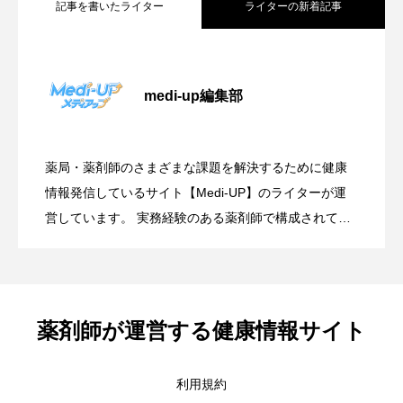
記事を書いたライター
ライターの新着記事
健康たより４月号
medi-up編集部
季節の変わり目のだるさはなぜ？原因と
薬局・薬剤師のさまざまな課題を解決するために健康
寒暖差が体に与える影響とは？春先に急
対策を薬剤師が解説
情報発信しているサイト【Medi-UP】のライターが運
営しています。 実務経験のある薬剤師で構成されてお
り、薬剤師としての日々の業務で得た知識や経験を活
増する「寒暖差疲労」と今すぐできる対
かして、多数の記事を投稿しています。 HP制作をお考
えの方は「MEDISKILL」で検索を！
策
薬剤師が運営する健康情報サイト
利用規約