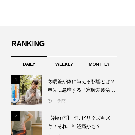
RANKING
DAILY
WEEKLY
MONTHLY
1
1
寒暖差が体に与える影響とは？
春先に急増する「寒暖差疲労」
と今すぐできる対策
予防
2
2
【神経痛】ビリビリ？ズキズ
キ？それ、神経痛かも？