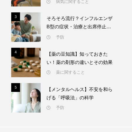
病気に関すること
3
3
そろそろ流行？インフルエンザ
B型の症状・治療と出席停止期
間の目安
予防
4
4
【薬の豆知識】知っておきた
い！薬の剤形の違いとその効果
薬に関すること
5
5
【メンタルヘルス】不安を和ら
げる「呼吸法」の科学
予防