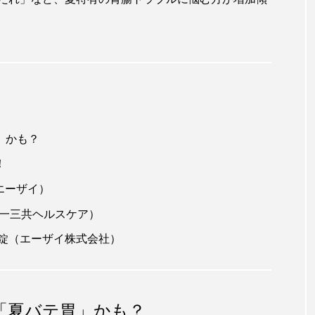
」かも？
！
エーザイ）
第一三共ヘルスケア）
錠（エーザイ株式会社）
「夏バテ胃」かも？